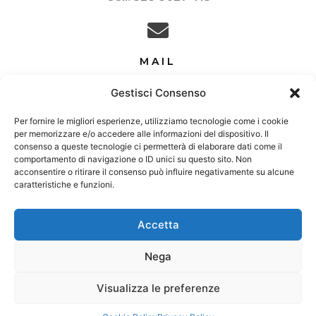
MAIL
nuovazavalonolbia@gmail.com
Gestisci Consenso
Per fornire le migliori esperienze, utilizziamo tecnologie come i cookie
per memorizzare e/o accedere alle informazioni del dispositivo. Il
consenso a queste tecnologie ci permetterà di elaborare dati come il
ORARI
comportamento di navigazione o ID unici su questo sito. Non
acconsentire o ritirare il consenso può influire negativamente su alcune
LUN-SAB
caratteristiche e funzioni.
9:00/13:00 | 16:00/19:30
Accetta
Nega
Copyright © 2024 - NUOVA ZAVALON OLBIA -
P.IVA 02435090903
Visualizza le preferenze